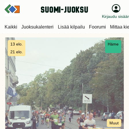
suomi-juoksu
Kirjaudu sisää
Kaikki
Juoksukalenteri
Lisää kilpailu
Foorumi
Mittaa ki
13 elo.
Häme
21 elo.
Muut