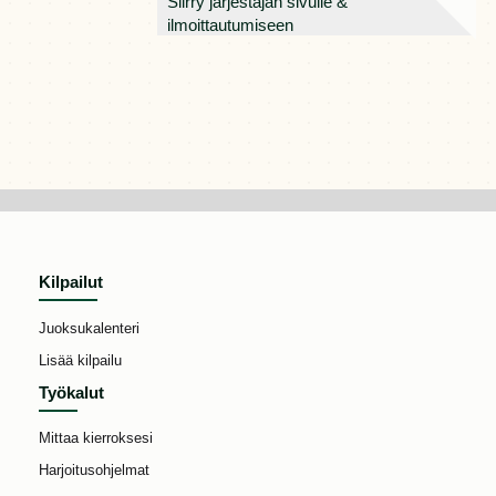
Siirry järjestäjän sivulle &
ilmoittautumiseen
Kilpailut
Juoksukalenteri
Lisää kilpailu
Työkalut
Mittaa kierroksesi
Harjoitusohjelmat