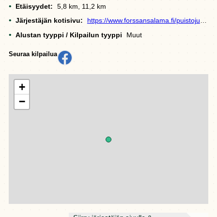
Etäisyydet:
5,8 km, 11,2 km
Järjestäjän kotisivu:
https://www.forssansalama.fi/puistojuoksu/
Alustan tyyppi / Kilpailun tyyppi
Muut
Seuraa kilpailua
+
−