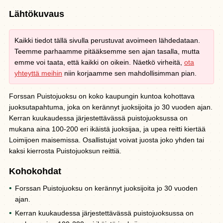
Lähtökuvaus
Kaikki tiedot tällä sivulla perustuvat avoimeen lähdedataan.
Teemme parhaamme pitääksemme sen ajan tasalla, mutta
emme voi taata, että kaikki on oikein. Näetkö virheitä,
ota
yhteyttä meihin
niin korjaamme sen mahdollisimman pian.
Forssan Puistojuoksu on koko kaupungin kuntoa kohottava
juoksutapahtuma, joka on kerännyt juoksijoita jo 30 vuoden ajan.
Kerran kuukaudessa järjestettävässä puistojuoksussa on
mukana aina 100-200 eri ikäistä juoksijaa, ja upea reitti kiertää
Loimijoen maisemissa. Osallistujat voivat juosta joko yhden tai
kaksi kierrosta Puistojuoksun reittiä.
Kohokohdat
Forssan Puistojuoksu on kerännyt juoksijoita jo 30 vuoden
ajan.
Kerran kuukaudessa järjestettävässä puistojuoksussa on