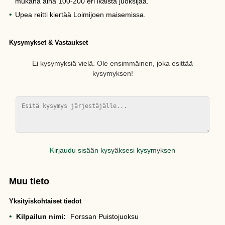
mukana aina 100-200 eri ikäistä juoksijaa.
Upea reitti kiertää Loimijoen maisemissa.
Kysymykset & Vastaukset
Ei kysymyksiä vielä. Ole ensimmäinen, joka esittää
kysymyksen!
Kirjaudu sisään kysyäksesi kysymyksen
Muu tieto
Yksityiskohtaiset tiedot
Kilpailun nimi:
Forssan Puistojuoksu