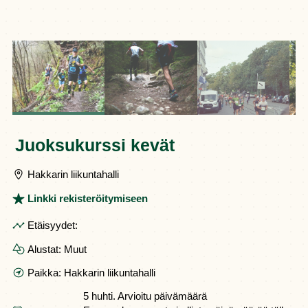
Juoksukurssi kevät
Hakkarin liikuntahalli
Linkki rekisteröitymiseen
Etäisyydet:
Alustat:
Muut
Paikka:
Hakkarin liikuntahalli
5 huhti.
Arvioitu päivämäärä