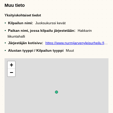
Muu tieto
Yksityiskohtaiset tiedot
Kilpailun nimi:
Juoksukurssi kevät
Paikan nimi, jossa kilpailu järjestetään:
Hakkarin
liikuntahalli
Järjestäjän kotisivu:
https://www.nurmijarvenyleisurheilu.fi/fi/harrastetoiminta/juoksukoulu
Alustan tyyppi / Kilpailun tyyppi
Muut
+
−