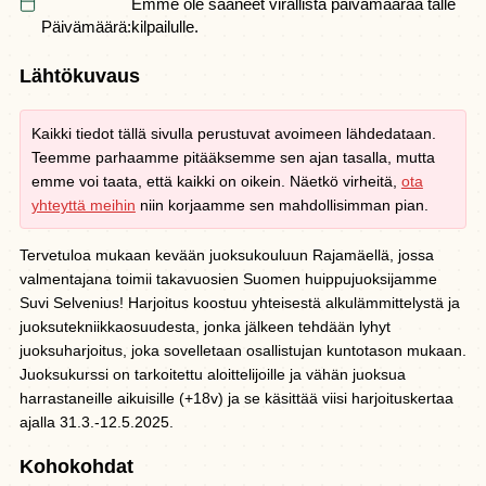
Emme ole saaneet virallista päivämäärää tälle
Päivämäärä:
kilpailulle.
Lähtökuvaus
Kaikki tiedot tällä sivulla perustuvat avoimeen lähdedataan.
Teemme parhaamme pitääksemme sen ajan tasalla, mutta
emme voi taata, että kaikki on oikein. Näetkö virheitä,
ota
yhteyttä meihin
niin korjaamme sen mahdollisimman pian.
Tervetuloa mukaan kevään juoksukouluun Rajamäellä, jossa
valmentajana toimii takavuosien Suomen huippujuoksijamme
Suvi Selvenius! Harjoitus koostuu yhteisestä alkulämmittelystä ja
juoksutekniikkaosuudesta, jonka jälkeen tehdään lyhyt
juoksuharjoitus, joka sovelletaan osallistujan kuntotason mukaan.
Juoksukurssi on tarkoitettu aloittelijoille ja vähän juoksua
harrastaneille aikuisille (+18v) ja se käsittää viisi harjoituskertaa
ajalla 31.3.-12.5.2025.
Kohokohdat