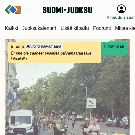
suomi-juoksu
Kirjaudu sisää
Kaikki
Juoksukalenteri
Lisää kilpailu
Foorumi
Mittaa ki
Pirkanmaa
5 huhti.
Arvioitu päivämäärä
Emme ole saaneet virallista päivämäärää tälle
kilpailulle.