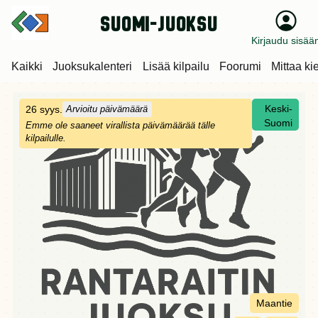
suomi-juoksu
Kirjaudu sisää
Kaikki
Juoksukalenteri
Lisää kilpailu
Foorumi
Mittaa ki
Keski-
26 syys.
Arvioitu päivämäärä
Suomi
Emme ole saaneet virallista päivämäärää tälle
kilpailulle.
Maantie