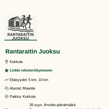
Rantaraitin Juoksu
Kokkola
Linkki rekisteröitymiseen
Etäisyydet:
5 km, 10 km
Alustat:
Maantie
Paikka:
Kokkola
26 syys.
Arvioitu päivämäärä