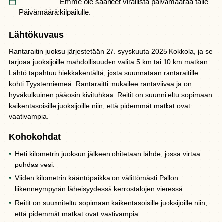
Emme ole saaneet virallista päivämäärää tälle
Päivämäärä:
kilpailulle.
Lähtökuvaus
Rantaraitin juoksu järjestetään 27. syyskuuta 2025 Kokkola, ja se
tarjoaa juoksijoille mahdollisuuden valita 5 km tai 10 km matkan.
Lähtö tapahtuu hiekkakentältä, josta suunnataan rantaraitille
kohti Tyysterniemeä. Rantaraitti mukailee rantaviivaa ja on
hyväkulkuinen pääosin kivituhkaa. Reitit on suunniteltu sopimaan
kaikentasoisille juoksijoille niin, että pidemmät matkat ovat
vaativampia.
Kohokohdat
Heti kilometrin juoksun jälkeen ohitetaan lähde, jossa virtaa
puhdas vesi.
Viiden kilometrin kääntöpaikka on välittömästi Pallon
liikenneympyrän läheisyydessä kerrostalojen vieressä.
Reitit on suunniteltu sopimaan kaikentasoisille juoksijoille niin,
että pidemmät matkat ovat vaativampia.