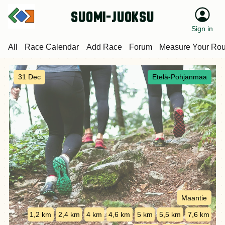
suomi-juoksu
Sign in
All
Race Calendar
Add Race
Forum
Measure Your Rou
31 Dec
Etelä-Pohjanmaa
Maantie
1,2 km
2,4 km
4 km
4,6 km
5 km
5,5 km
7,6 km